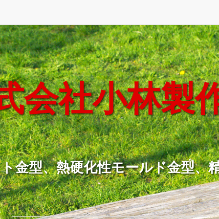
式会社小林製
ト金型、熱硬化性モールド金型、