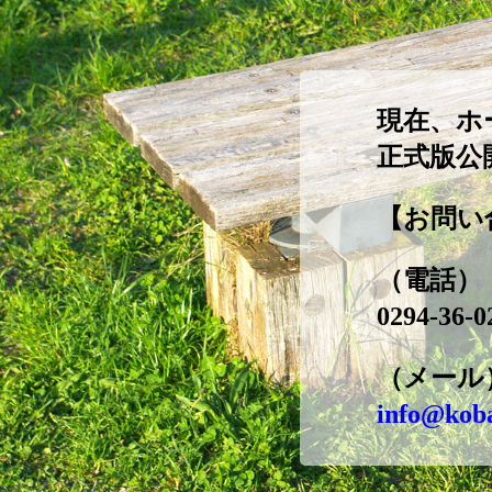
現在、ホ
正式版公
【お問い
（電話）
0294-36-0
（メール
info@koba